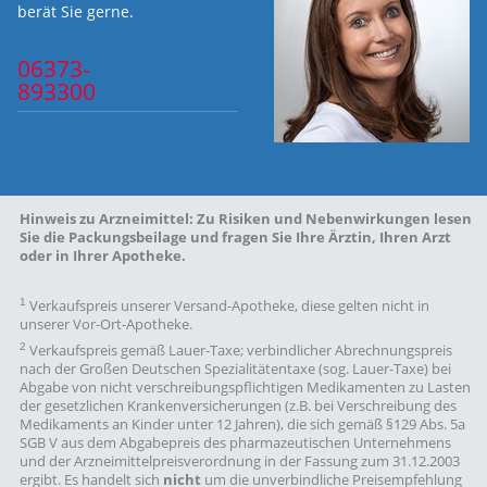
berät Sie gerne.
06373-
893300
Hinweis zu Arzneimittel:
Zu Risiken und Nebenwirkungen lesen
Sie die Packungsbeilage und fragen Sie Ihre Ärztin, Ihren Arzt
oder in Ihrer Apotheke.
1
Verkaufspreis unserer Versand-Apotheke, diese gelten nicht in
unserer Vor-Ort-Apotheke.
2
Verkaufspreis gemäß Lauer-Taxe; verbindlicher Abrechnungspreis
nach der Großen Deutschen Spezialitätentaxe (sog. Lauer-Taxe) bei
Abgabe von nicht verschreibungspflichtigen Medikamenten zu Lasten
der gesetzlichen Krankenversicherungen (z.B. bei Verschreibung des
Medikaments an Kinder unter 12 Jahren), die sich gemäß §129 Abs. 5a
SGB V aus dem Abgabepreis des pharmazeutischen Unternehmens
und der Arzneimittelpreisverordnung in der Fassung zum 31.12.2003
ergibt. Es handelt sich
nicht
um die unverbindliche Preisempfehlung