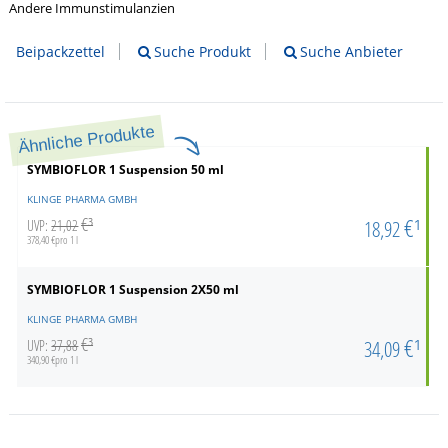
Andere Immunstimulanzien
Beipackzettel
Suche Produkt
Suche Anbieter
Ähnliche Produkte
SYMBIOFLOR 1 Suspension
50 ml
KLINGE PHARMA GMBH
€¹
€³
18,92
UVP:
21,02
378,40 €pro 1 l
SYMBIOFLOR 1 Suspension
2X50 ml
KLINGE PHARMA GMBH
€¹
€³
34,09
UVP:
37,88
340,90 €pro 1 l