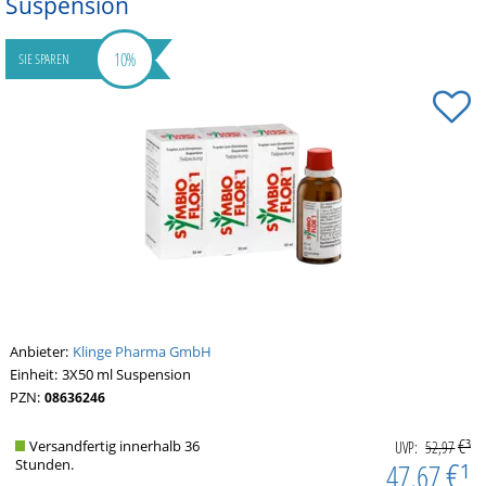
Suspension
10%
SIE SPAREN
Anbieter:
Klinge Pharma GmbH
Einheit:
3X50
ml
Suspension
PZN:
08636246
€³
Versandfertig innerhalb 36
UVP:
52,97
€¹
Stunden.
47,67