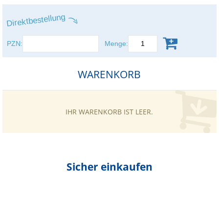
Direktbestellung
WARENKORB
ADRESSDATEN
VERSANDART
ZAHLUNGSART
PRÜFEN UND
BESTELLEN
PZN:
Menge:
WARENKORB
IHR WARENKORB IST LEER.
Sicher einkaufen