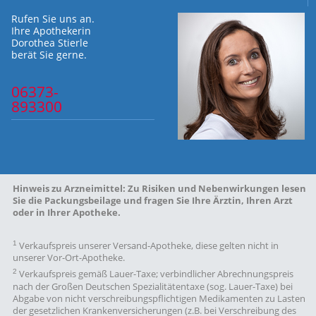
Rufen Sie uns an.
Ihre Apothekerin
Dorothea Stierle
berät Sie gerne.
06373-
893300
Hinweis zu Arzneimittel:
Zu Risiken und Nebenwirkungen lesen
Sie die Packungsbeilage und fragen Sie Ihre Ärztin, Ihren Arzt
oder in Ihrer Apotheke.
1
Verkaufspreis unserer Versand-Apotheke, diese gelten nicht in
unserer Vor-Ort-Apotheke.
2
Verkaufspreis gemäß Lauer-Taxe; verbindlicher Abrechnungspreis
nach der Großen Deutschen Spezialitätentaxe (sog. Lauer-Taxe) bei
Abgabe von nicht verschreibungspflichtigen Medikamenten zu Lasten
der gesetzlichen Krankenversicherungen (z.B. bei Verschreibung des