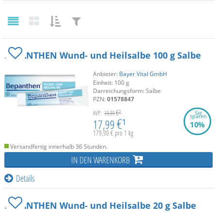
SORTIEREN
FILTERN
List
Grid
NACH:
NACH:
BEPANTHEN Wund- und Heilsalbe
100 g
Salbe
Anbieter:
Bayer Vital GmbH
Einheit:
100
g
Darreichungsform:
Salbe
PZN:
01578847
€²
Sie
AVP:
19,99
sparen
€¹
17,99
10%
179,90 € pro 1 kg
Versandfertig innerhalb 36 Stunden.
IN DEN WARENKORB
Details
BEPANTHEN Wund- und Heilsalbe
20 g
Salbe