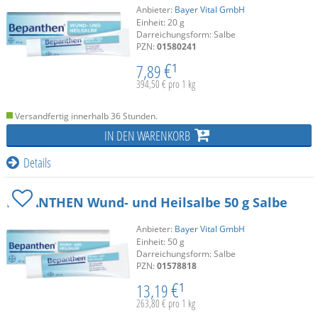
Anbieter:
Bayer Vital GmbH
Einheit:
20
g
Darreichungsform:
Salbe
PZN:
01580241
€¹
7,89
394,50 € pro 1 kg
Versandfertig innerhalb 36 Stunden.
IN DEN WARENKORB
Details
BEPANTHEN Wund- und Heilsalbe
50 g
Salbe
Anbieter:
Bayer Vital GmbH
Einheit:
50
g
Darreichungsform:
Salbe
PZN:
01578818
€¹
13,19
263,80 € pro 1 kg