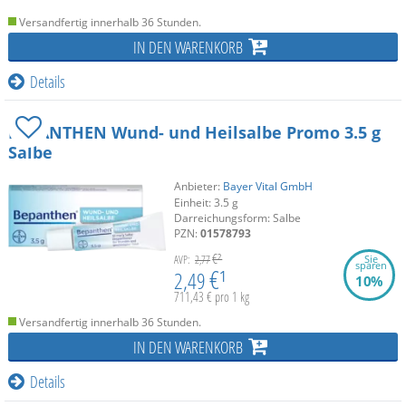
Versandfertig innerhalb 36 Stunden.
IN DEN WARENKORB
Details
BEPANTHEN Wund- und Heilsalbe Promo
3.5 g
Salbe
Anbieter:
Bayer Vital GmbH
Einheit:
3.5
g
Darreichungsform:
Salbe
PZN:
01578793
€²
Sie
AVP:
2,77
sparen
€¹
2,49
10%
711,43 € pro 1 kg
Versandfertig innerhalb 36 Stunden.
IN DEN WARENKORB
Details