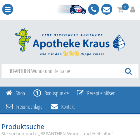
0
Shop
Bonuspunkte
Rezept einlösen
Freiumschläge
Kontakt
Produktsuche
Sie suchen nach:
„
BEPANTHEN Wund- und Heilsalbe
“