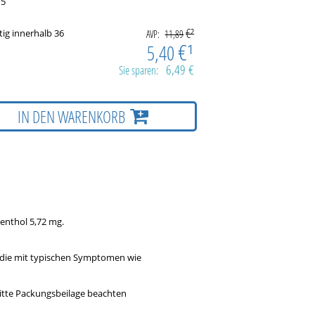
5
€²
tig innerhalb 36
AVP:
11,89
€¹
5,40
6,49 €
Sie sparen:
IN DEN WARENKORB
enthol 5,72 mg.
die mit typischen Symptomen wie
itte Packungsbeilage beachten