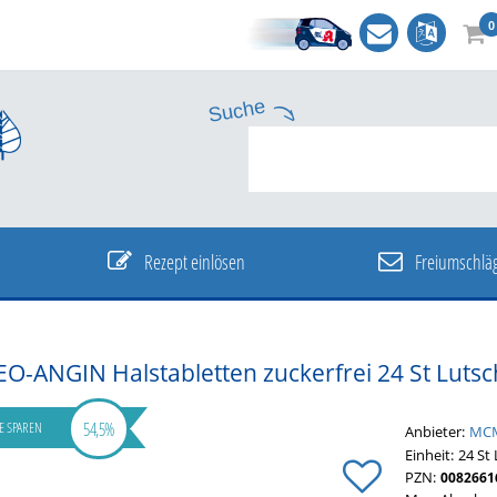
0
Suche
Rezept einlösen
Freiumschlä
EO-ANGIN Halstabletten zuckerfrei
24 St
Lutsc
54,5%
IE SPAREN
Anbieter:
MCM
Einheit:
24
St
PZN:
0082661