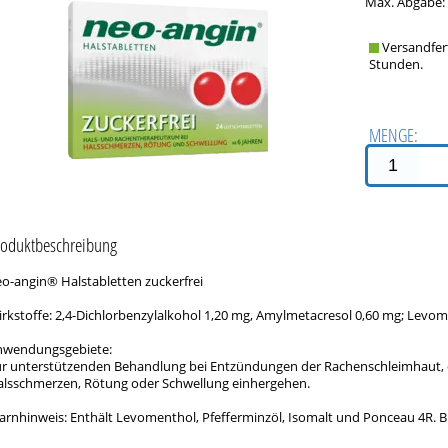
Max. Abgabe:
Versandfer
Stunden.
MENGE:
roduktbeschreibung
o-angin® Halstabletten zuckerfrei
rkstoffe: 2,4-Dichlorbenzylalkohol 1,20 mg, Amylmetacresol 0,60 mg; Levom
nwendungsgebiete:
r unterstützenden Behandlung bei Entzündungen der Rachenschleimhaut, 
lsschmerzen, Rötung oder Schwellung einhergehen.
rnhinweis: Enthält Levomenthol, Pfefferminzöl, Isomalt und Ponceau 4R. B