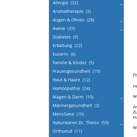
Allergie
(32)
Aromatherapie
(3)
Augen & Ohren
(28)
Avene
(33)
Diabetes
(9)
Erkältung
(22)
Eucerin
(6)
Familie & Kinder
(5)
Frauengesundheit
(19)
P
Haut & Haare
(12)
ne
Homöopathie
(24)
Magen & Darm
(10)
Wi
Männergesundheit
(2)
A
Zu
MensSana
(10)
Ha
Naturwaren Dr. Theiss
(50)
Wa
Orthomol
(11)