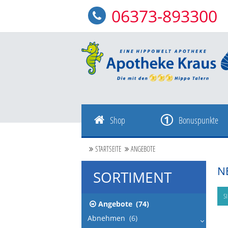
06373-893300
Shop
Bonuspunkte
STARTSEITE
ANGEBOTE
N
SORTIMENT
S
Angebote
(74)
Abnehmen
(6)