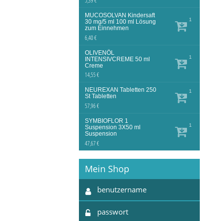
5,39 €
MUCOSOLVAN Kindersaft
1
30 mg/5 ml
100 ml
Lösung
zum Einnehmen
6,40 €
OLIVENÖL
1
INTENSIVCREME
50 ml
Creme
14,55 €
NEUREXAN Tabletten
250
1
St
Tabletten
57,96 €
SYMBIOFLOR 1
1
Suspension
3X50 ml
Suspension
47,67 €
Mein Shop