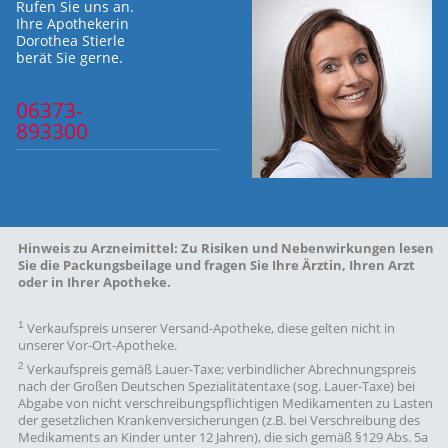
Rufen Sie uns an.
Ihre Apothekerin
Dorothea Stierle
berät Sie gerne.
06373-
893300
Hinweis zu Arzneimittel:
Zu Risiken und Nebenwirkungen lesen
Sie die Packungsbeilage und fragen Sie Ihre Ärztin, Ihren Arzt
oder in Ihrer Apotheke.
1
Verkaufspreis unserer Versand-Apotheke, diese gelten nicht in
unserer Vor-Ort-Apotheke.
2
Verkaufspreis gemäß Lauer-Taxe; verbindlicher Abrechnungspreis
nach der Großen Deutschen Spezialitätentaxe (sog. Lauer-Taxe) bei
Abgabe von nicht verschreibungspflichtigen Medikamenten zu Lasten
der gesetzlichen Krankenversicherungen (z.B. bei Verschreibung des
Medikaments an Kinder unter 12 Jahren), die sich gemäß §129 Abs. 5a