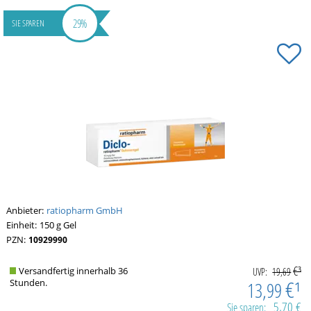
29%
SIE SPAREN
Anbieter:
ratiopharm GmbH
Einheit:
150
g
Gel
PZN:
10929990
€³
Versandfertig innerhalb 36
UVP:
19,69
€¹
Stunden.
13,99
5,70 €
Sie sparen: