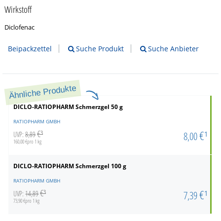
Wirkstoff
Diclofenac
Beipackzettel
Suche Produkt
Suche Anbieter
Ähnliche Produkte
DICLO-RATIOPHARM Schmerzgel
50 g
RATIOPHARM GMBH
€¹
€³
8,00
UVP:
8,89
160,00 €pro 1 kg
DICLO-RATIOPHARM Schmerzgel
100 g
RATIOPHARM GMBH
€¹
€³
7,39
UVP:
14,89
73,90 €pro 1 kg